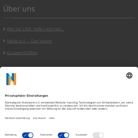
Über uns
Wie Sie UNS helfen können…
NaNe e.V. – Der Verein
Gruppentreffen
Hinweise
Datenschutz
Cookies/Privatssphäre
Impressum
Copyright