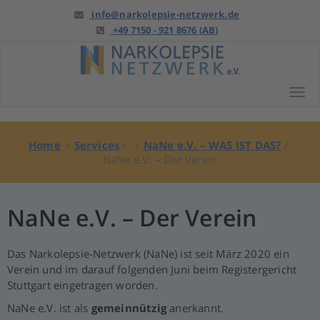
Springe
info@narkolepsie-netzwerk.de
zu
+49 7150 - 921 8676 (AB)
Anfang
Tog
Home
/
Services
/ /
NaNe e.V. – WAS IST DAS?
/
NaNe e.V. – Der Verein
NaNe e.V. – Der Verein
Das Narkolepsie-Netzwerk (NaNe) ist seit März 2020 ein
Verein und im darauf folgenden Juni beim Registergericht
Stuttgart eingetragen worden.
NaNe e.V. ist als
gemeinnützig
anerkannt.