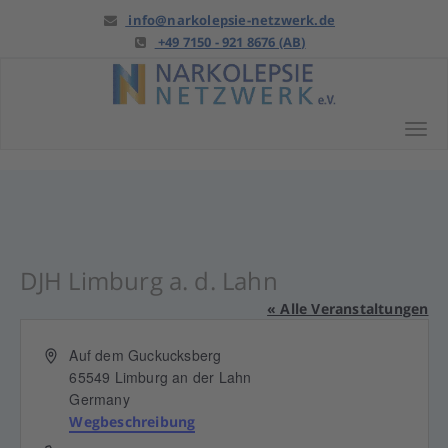
Springe
info@narkolepsie-netzwerk.de
zu
+49 7150 - 921 8676 (AB)
Anfang
Tog
DJH Limburg a. d. Lahn
« Alle Veranstaltungen
Adresse
Auf dem Guckucksberg
65549
Limburg an der Lahn
Germany
Wegbeschreibung