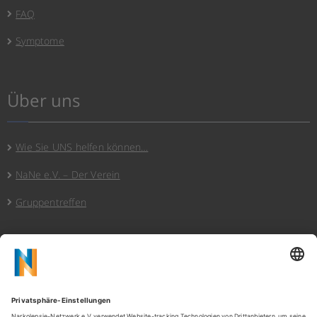
FAQ
Symptome
Über uns
Wie Sie UNS helfen können…
NaNe e.V. – Der Verein
Gruppentreffen
Hinweise
Datenschutz