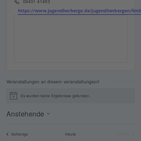
Telefon
06431 41493
Webseite
https://www.jugendherberge.de/jugendherbergen/lim
Veranstaltungen an diesem veranstaltungsort
Es wurden keine Ergebnisse gefunden.
Hinweis
Anstehende
Datum
wählen.
Veranstaltungen
Vorherige
Heute
Verans
Nächste