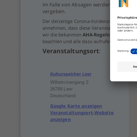
Im Falle von Absagen werden wir die Plät
vergeben.
Der derzeitige Corona-Inzidenzwert in der R
annehmen, dass diese Veranstaltung tatsäch
wir die bekannten
AHA-Regeln
(Abstand ha
beachten und alle dazu aufrufen, diese weit
Veranstaltungsort
:
Kulturspeicher Leer
Wilhelminengang 2
26789
Leer
Deutschland
Google Karte anzeigen
Veranstaltungsort-Website
anzeigen