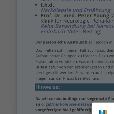
t.b.d.
:
Narkolepsie und Ernährung
Prof. Dr. med. Peter Young
(Ä
Klinik für Neurologie, Reha-Kli
Reha-Behandlung bei Narkole
Feilnbach
(Video-Beitrag)
Der
persönliche Austausch
soll jedoch in
Das Treffen soll in jeden Fall auch dazu die
Aufbau neuer Gruppen zu fördern. Dazu werd
Präsentation vorstellen, was es bedeutet, e
Hilfen
dafür von den Krankenkassen und ni
bereitgestellt werden. Es werden auch eini
Fragen aus der Praxis beantworten.
Hinweise:
Da wir coronabedingt nur begrenzte Pla
an
orga@narkolepsie-netzwerk.de
(mit 
vorgefertigte Mail geöffnet!) mit Anga