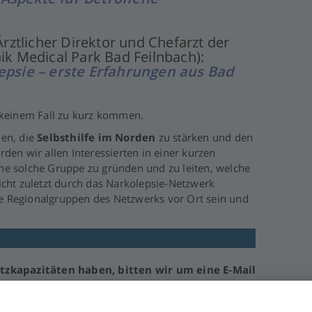
rztlicher Direktor und Chefarzt der
nik Medical Park Bad Feilnbach):
psie – erste Erfahrungen aus Bad
 keinem Fall zu kurz kommen.
nen, die
Selbsthilfe im Norden
zu stärken und den
en wir allen Interessierten in einer kurzen
ine solche Gruppe zu gründen und zu leiten, welche
cht zuletzt durch das Narkolepsie-Netzwerk
ge Regionalgruppen des Netzwerks vor Ort sein und
tzkapazitäten haben, bitten wir um eine E-Mail
Klick auf die Adresse wird bereits eine
be der Teilnehmerzahl zu senden.