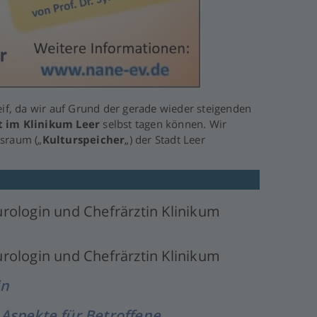
eif, da wir auf Grund der gerade wieder steigenden
t im Klinikum Leer
selbst tagen können. Wir
gsraum („
Kulturspeicher
„) der Stadt Leer
rologin und Chefrärztin Klinikum
rologin und Chefrärztin Klinikum
in
 Aspekte für Betroffene