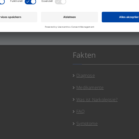
Fakten
Diagnose
Medikamente
Was ist Narkolepsie?
FAQ
Symptome