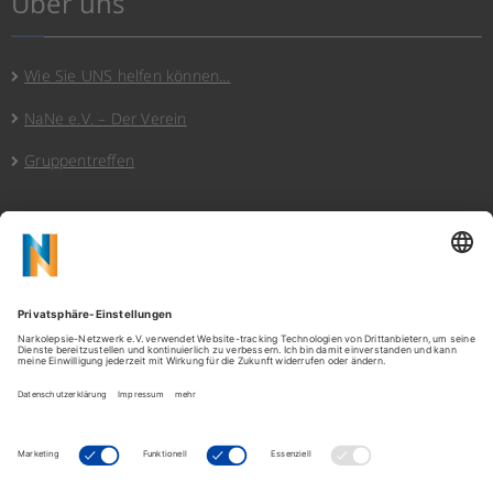
Über uns
Wie Sie UNS helfen können…
NaNe e.V. – Der Verein
Gruppentreffen
Hinweise
Datenschutz
Cookies/Privatssphäre
Impressum
Copyright
Kontakt