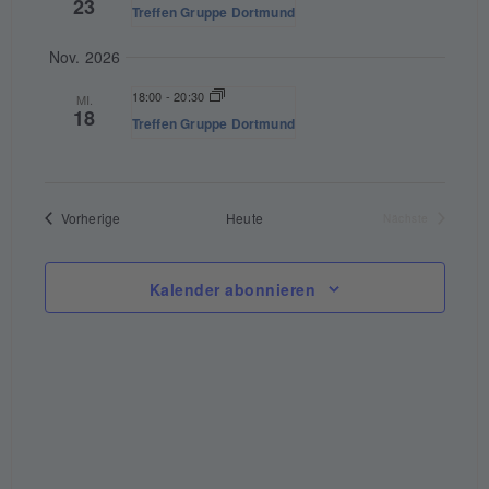
23
Treffen Gruppe Dortmund
Ansich
Naviga
Nov. 2026
18:00
-
20:30
MI.
18
Treffen Gruppe Dortmund
Veranstaltungen
Vorherige
Heute
Veranstalt
Nächste
Kalender abonnieren