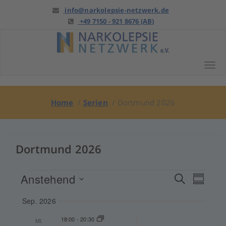
Springe
info@narkolepsie-netzwerk.de
zu
+49 7150 - 921 8676 (AB)
Anfang
Tog
Home
/
Serien
/
Dortmund 2026
Dortmund 2026
Veranstaltungen
Verans
Ver
Anstehend
Suche
Zusamm
Datum
Ansi
Suche
Sep. 2026
auswählen.
Nav
und
18:00
-
20:30
MI.