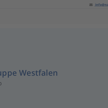
info@na
uppe Westfalen
0