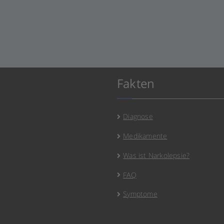
Fakten
Diagnose
Medikamente
Was ist Narkolepsie?
FAQ
Symptome