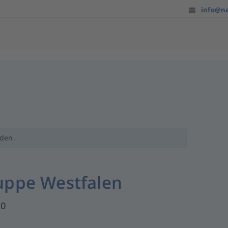
info@na
nden.
uppe Westfalen
30