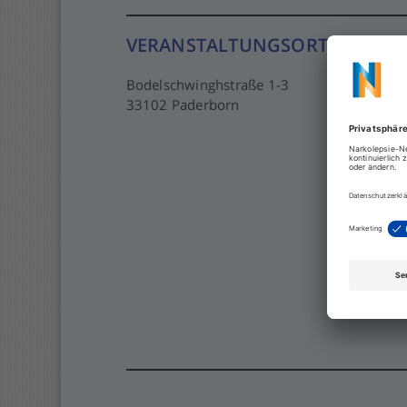
VERANSTALTUNGSORT
Bodelschwinghstraße 1-3
33102 Paderborn