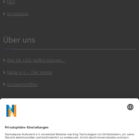
FAQ
Symptome
Über uns
Wie Sie UNS helfen können…
NaNe e.V. – Der Verein
Gruppentreffen
Hinweise
Datenschutz
Cookies/Privatssphäre