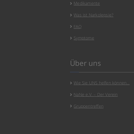
Medikamente
Was ist Narkolepsie?
FAQ
Symptome
Über uns
Wie Sie UNS helfen können…
NaNe e.V. – Der Verein
Gruppentreffen