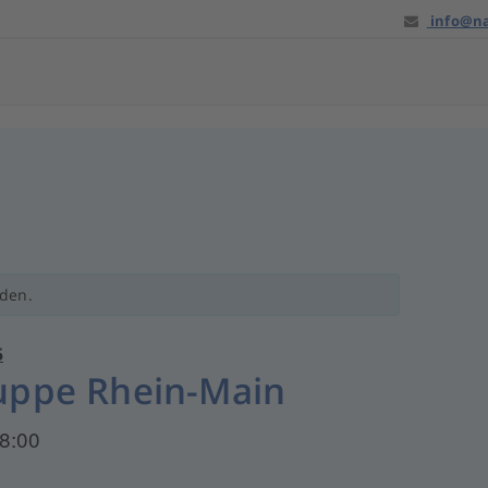
info@na
nden.
5
ruppe Rhein-Main
8:00