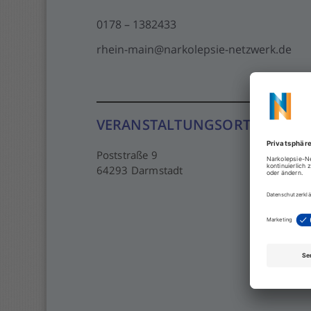
0178 – 1382433
rhein-main@narkolepsie-netzwerk.de
VERANSTALTUNGSORT
Poststraße 9
64293 Darmstadt