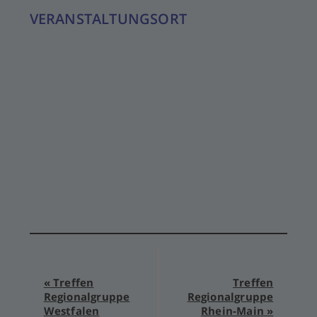
VERANSTALTUNGSORT
Veranstaltung-
«
Treffen
Treffen
Regionalgruppe
Regionalgruppe
Navigation
Westfalen
Rhein-Main
»