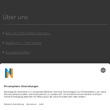
Über uns
Wie Sie UNS helfen können…
NaNe e.V. – Der Verein
Gruppentreffen
Hinweise
Datenschutz
Cookies/Privatssphäre
Impressum