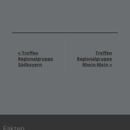
Veranstaltung-
«
Treffen
Treffen
Regionalgruppe
Regionalgruppe
Navigation
Südbayern
Rhein-Main
»
Fakten