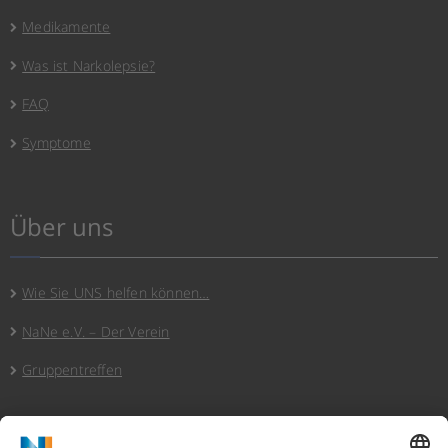
Medikamente
Was ist Narkolepsie?
FAQ
Symptome
Über uns
Wie Sie UNS helfen können…
NaNe e.V. – Der Verein
Gruppentreffen
Hinweise