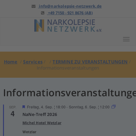
Springe
info@narkolepsie-netzwerk.de
zu
+49 7150 - 921 8676 (AB)
Anfang
Tog
Home
/
Services
/ /
TERMINE ZU VERANSTALTUNGEN
/
Informationsveranstaltungen
Informationsveranstaltung
Hervorgehoben
Freitag, 4. Sep. ¦ 18:00
-
Sonntag, 6. Sep. ¦ 12:00
SEP.
4
NaNe-Treff 2026
Michel Hotel Wetzlar
Wetzlar