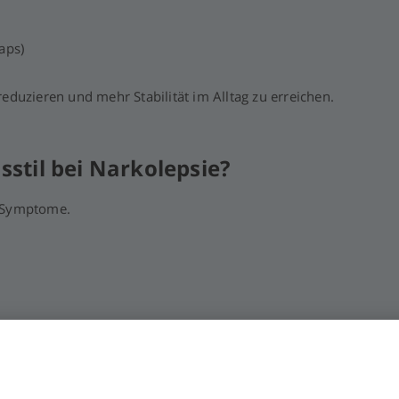
aps)
 reduzieren und mehr Stabilität im Alltag zu erreichen.
sstil bei Narkolepsie?
ie Symptome.
stützen und das allgemeine Wohlbefinden verbessern.