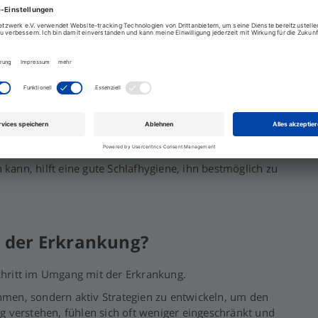
 Narkolepsie wichtig?
 des Nachtschlafs und kann Symptome am Tag positiv
fengehen
 kann, hilft eine gute Schlafhygiene, ihn bestmöglich zu
z der Erkrankung?
Schritt im Umgang mit der Erkrankung.
ehmen, sondern aktiv Strategien zu entwickeln, um den
ung verstehen, fühlen sich oft weniger eingeschränkt und