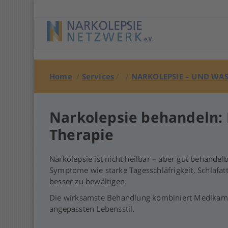
Springe
zu
Anfang
Home
/
Services
/ /
NARKOLEPSIE – UND WA
Narkolepsie behandeln: 
Therapie
Narkolepsie ist nicht heilbar – aber gut behand
Symptome wie starke Tagesschläfrigkeit, Schlafat
besser zu bewältigen.
Die wirksamste Behandlung kombiniert Medikamen
angepassten Lebensstil.