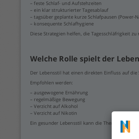
– feste Schlaf- und Aufstehzeiten
– ein klar strukturierter Tagesablauf
– tagsüber geplante kurze Schlafpausen (Power-N
– konsequente Schlafhygiene
Diese Strategien helfen, die Tagesschläfrigkeit zu
Welche Rolle spielt der Leben
Der Lebensstil hat einen direkten Einfluss auf d
Empfohlen werden:
– ausgewogene Ernährung
– regelmäßige Bewegung
– Verzicht auf Alkohol
– Verzicht auf Nikotin
Ein gesunder Lebensstil kann die Therapie unter