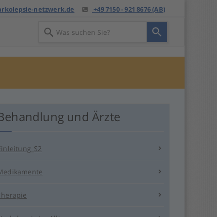
rkolepsie-netzwerk.de
+49 7150 - 921 8676 (AB)
Verwende
die
Pfeile
nach
oben
und
unten,
um
Behandlung und Ärzte
das
verfügbare
Ergebnis
auszuwählen.
Einleitung_S2
Drücke
die
Medikamente
Eingabetaste,
um
Therapie
zum
ausgewählten