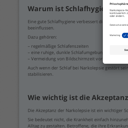
Warum ist Schlafhygiene bei
Eine gute Schlafhygiene verbessert die Qualität
beeinflussen.
Dazu gehören:
– regelmäßige Schlafenszeiten
– eine ruhige, dunkle Schlafumgebung
– Vermeidung von Bildschirmzeit vor dem Schla
Auch wenn der Schlaf bei Narkolepsie gestört sein
stabilisieren.
Wie wichtig ist die Akzeptan
Die Akzeptanz der Narkolepsie ist ein wichtiger 
Sie bedeutet nicht, die Krankheit einfach hinzun
Alltag zu gestalten. Betroffene, die ihre Erkrank