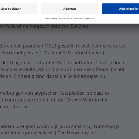
denlangen Anstieg, der zu Stürzen oder Verletzungen
er)
Anfälle ohne Vorgeschichte von Schüben
durch den positiven MSLT gestellt, in welchem eine kurze
reten (häufiger als 1 Mal in 4-5 Testdurchläufen).
der Diagnostik betrauten Person auftreten, spielt jedoch
exien eine Rolle. Wenn diese von den Betroffenen bejaht
e an. Eindeutig sind dabei die Schilderungen zu
hreibungen von atypischen Kataplexien, so dass es
unktion zu überprüfen, ob der Orexin-Wert in der
 messbar ist.
vereem S, Mignot E, van Dijk JB, Lammers GJ. Narcolepsy:
, and future perspectives. J Clin Neurophysiol.