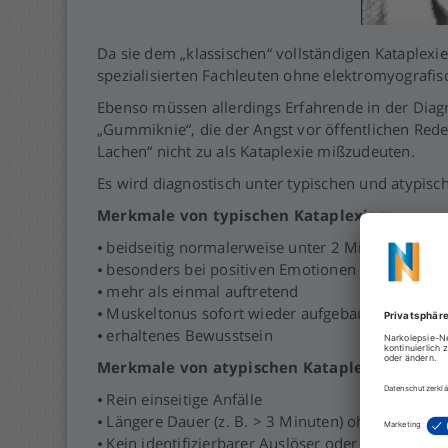
Da sie dem „klassischen“ vollständigen Kataplexie
spezialisierten Fachleuten ohne elektromyografi
Ebenso müssen allerdings Erfahrende in der Dia
„Gummiknie“, die der Angst vor öffentlichen Red
Lachen“ nicht zu als Kataplexie mißzudeuten.
Es wird diagnostisch unter typischen und atypisc
Merkmale von typischen Kataplexien
:
⦁ beidseitig normalerweise unter 2 Minuten Daue
⦁ besonders bei positiven Emotionen
⦁ mehr als einmal auftretend
⦁ Muskeltonus sofort wieder aufgebaut nach Ende
⦁ erhaltenes Bewusstsein
Merkmale von atypischen Kataplexien
⦁ Rein einseitige Anfälle
⦁ Längere Dauer (z. B. > 3 Minuten) ohne kürzli
⦁ Kein identifizierbarer Auslöser oder nur negati