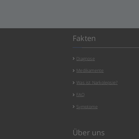
Fakten
Diagnose
Medikamente
Was ist Narkolepsie?
FAQ
Symptome
Über uns