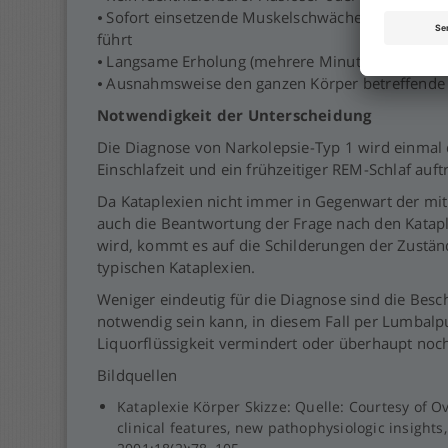
⦁ Sofort einsetzende Muskelschwäche ohne sekun
führt
⦁ Langsame Erholung (mehrere Minuten oder läng
⦁ Ausnahmsweise den ganzen Körper betreffende 
Notwendigkeit der Unterscheidung
Die Diagnose von Narkolepsie-Typ 1 wird einmal 
Einschlafzeit und ein frühzeitiger REM-Schlaf auft
Da Kataplexien nicht immer in Gegenwart der mit 
auch die Beantwortung der Frage nach den Katapl
wird, kommt es auf die Schilderungen der Zuständ
typischen Kataplexien.
Weniger eindeutig für die Diagnose sind die Besc
notwendig sein kann, in diesem Fall per Lumbalp
Liquorflüssigkeit vermindert oder überhaupt noch
Bildquellen
Kataplexie Körper Skizze: Quelle: Courtesy of O
clinical features, new pathophysiologic insights