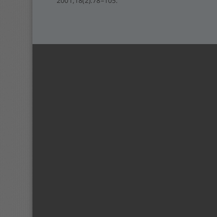
2001;18(2):78–105.