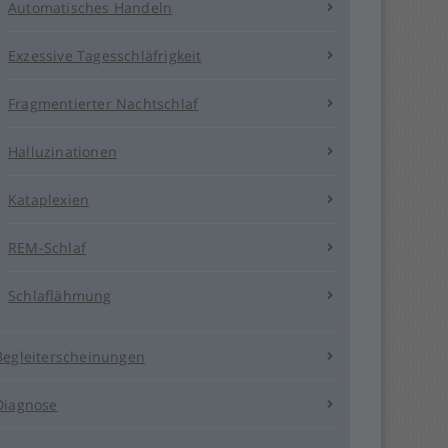
Suchergebnis
Automatisches Handeln
zu
gelangen.
Exzessive Tagesschläfrigkeit
Benutzer
von
Fragmentierter Nachtschlaf
Touchgeräten
können
Touch-
Halluzinationen
und
Streichgesten
Kataplexien
verwenden.
REM-Schlaf
Schlaflähmung
Begleiterscheinungen
Diagnose