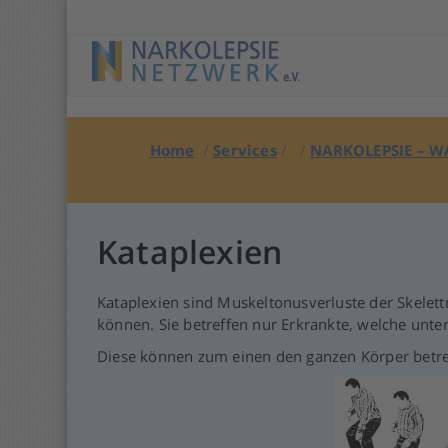
Springe
zu
Anfang
Home
/
Services
/ /
NARKOLEPSIE – WA
Kataplexien
Kataplexien sind Muskeltonusverluste der Skelet
können. Sie betreffen nur Erkrankte, welche unter
Diese können zum einen den ganzen Körper betre