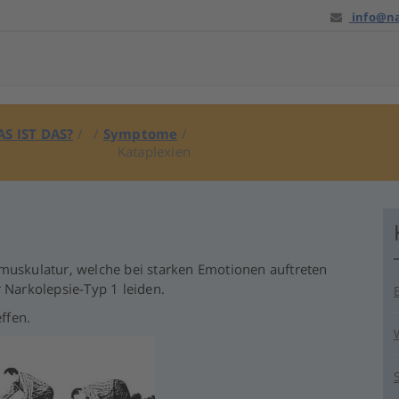
info@na
S IST DAS?
/ /
Symptome
/
Kataplexien
tmuskulatur, welche bei starken Emotionen auftreten
 Narkolepsie-Typ 1 leiden.
ffen.