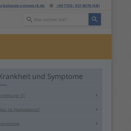
rkolepsie-netzwerk.de
+49 7150 - 921 8676 (AB)
Verwende
die
Pfeile
nach
oben
und
unten,
um
das
Krankheit und Symptome
verfügbare
Ergebnis
auszuwählen.
Drücke
Einleitung_S1
die
Eingabetaste,
Was ist Narkolepsie?
um
zum
Symptome
ausgewählten