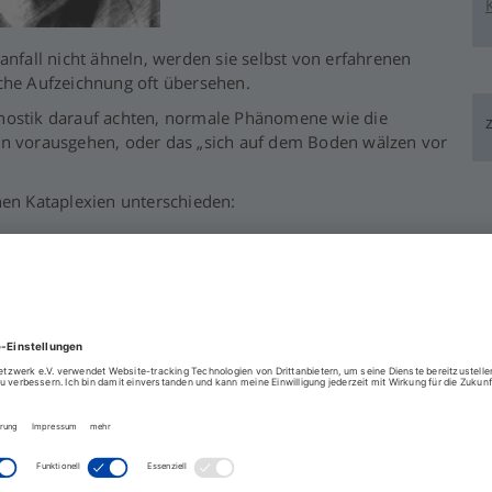
anfall nicht ähneln, werden sie selbst von erfahrenen
sche Aufzeichnung oft übersehen.
gnostik darauf achten, normale Phänomene wie die
en vorausgehen, oder das „sich auf dem Boden wälzen vor
hen Kataplexien unterschieden:
r
 der Kataplexie
ches Absetzen von Medikamenten gegen Kataplexie
ve Emotionen als Auslöser